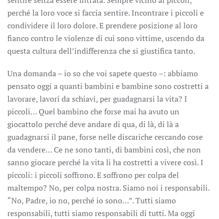
sentire senza essere filtrata. Sempre vicino ai piccoli,
perché la loro voce si faccia sentire. Incontrare i piccoli e
condividere il loro dolore. E prendere posizione al loro
fianco contro le violenze di cui sono vittime, uscendo da
questa cultura dell’indifferenza che si giustifica tanto.
Una domanda – io so che voi sapete questo –: abbiamo
pensato oggi a quanti bambini e bambine sono costretti a
lavorare, lavori da schiavi, per guadagnarsi la vita? I
piccoli… Quel bambino che forse mai ha avuto un
giocattolo perché deve andare di qua, di là, di là a
guadagnarsi il pane, forse nelle discariche cercando cose
da vendere… Ce ne sono tanti, di bambini così, che non
sanno giocare perché la vita li ha costretti a vivere così. I
piccoli: i piccoli soffrono. E soffrono per colpa del
maltempo? No, per colpa nostra. Siamo noi i responsabili.
“No, Padre, io no, perché io sono…”. Tutti siamo
responsabili, tutti siamo responsabili di tutti. Ma oggi