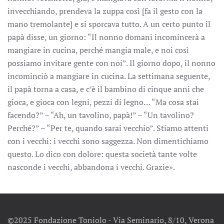
invecchiando, prendeva la zuppa così [fa il gesto con la
mano tremolante] e si sporcava tutto. A un certo punto il
papà disse, un giorno: “Il nonno domani incomincerà a
mangiare in cucina, perché mangia male, e noi così
possiamo invitare gente con noi”. Il giorno dopo, il nonno
incominciò a mangiare in cucina. La settimana seguente,
il papà torna a casa, e c’è il bambino di cinque anni che
gioca, e gioca con legni, pezzi di legno… “Ma cosa stai
facendo?” – “Ah, un tavolino, papà!” – “Un tavolino?
Perché?” – “Per te, quando sarai vecchio”. Stiamo attenti
con i vecchi: i vecchi sono saggezza. Non dimentichiamo
questo. Lo dico con dolore: questa società tante volte
nasconde i vecchi, abbandona i vecchi. Grazie».
©2025 Fondazione Toniolo - Via Seminario, 8/10, Verona