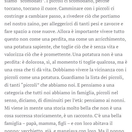
siamo “scomodati”. I piccoli ci scomodano, perché
toccano, toccano il cuore. Camminare con i piccoli ci
costringe a cambiare passo, a rivedere ciò che portiamo
nel nostro zaino, per alleggerirci di tanti pesi e zavorre e
fare spazio a cose nuove. Allora è importante vivere tutto
questo non come una perdita, ma come un arricchimento,
una potatura sapiente, che toglie ciò che è senza vita e
valorizza ciò che è promettente. Una potatura non è una
perdita: è dolorosa, sì, al momento ti toglie qualcosa, ma è
una cosa che ti dà vita. Dobbiamo vivere la vicinanza con i
piccoli come una potatura. Guardiamo la lista dei piccoli,
di tanti “piccoli” che abbiamo noi. E pensiamo a una
categoria che tutti noi abbiamo in famiglia, piccoli nel
senso, diciamo, di diminuiti per l’età: pensiamo ai nonni.
Mi viene in mente una storia molto bella che non è una
cosa successa storicamente, è un racconto. C’è una bella
famiglia – papà, mamma, figli – e con loro abitava il
nonno: vecchietto, già, e mangiava con loro. Ma il nonno,