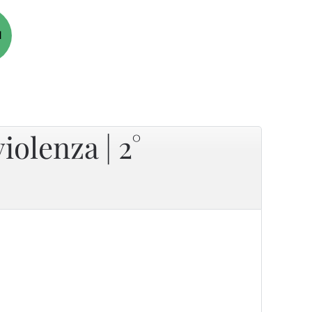
N
iolenza | 2°