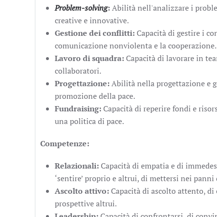
Problem-solving
:
Abilità nell'analizzare i probl
creative e innovative.
Gestione dei conflitti:
Capacità di gestire i c
comunicazione nonviolenta e la cooperazione.
Lavoro di squadra:
Capacità di lavorare in te
collaboratori.
Progettazione:
Abilità nella progettazione e ge
promozione della pace.
Fundraising:
Capacità di reperire fondi e risor
una politica di pace.
Competenze:
Relazionali:
Capacità di empatia e di immedes
‘sentire’ proprio e altrui, di mettersi nei panni d
Ascolto attivo:
Capacità di ascolto attento, di 
prospettive altrui.
Leadership:
Capacità di confrontarsi, di convi